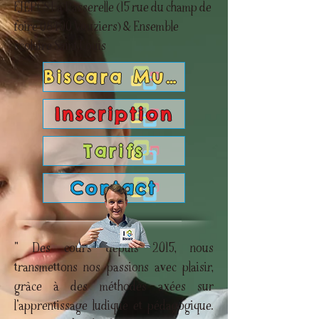
FJEPCS La Passerelle (15 rue du champ de
foire 08400 Vouziers) & Ensemble
scolaire Saint Louis
Biscara Musique
Inscription
Tarifs
Contact
" Des cours depuis 2015, nous
transmettons nos passions avec plaisir,
grâce à des méthodes axées sur
l'apprentissage ludique et pédagogique.