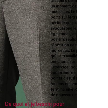
Un cours de musique est avant
un moment de partage entre d
musiciens. Le but est de faire l
point sur le travail effectué dur
période qui précède celui-ci. N
évoquerons les difficultés mai
également, et surtout, les poin
positifs réalisés grâce à la
répétition des exercices ou de
morceaux. Le pratiquant mont
qu'il a travaillé et nous nous
penchons sur le morceau, ou
l'exercice, pour mieux le
comprendre et en aborder les
points clés. Il se peut que nous
jouions ensemble. Le cours se
termine en évoquant le suivant
de nouveaux exercices à travail
De quoi ai-je besoin pour