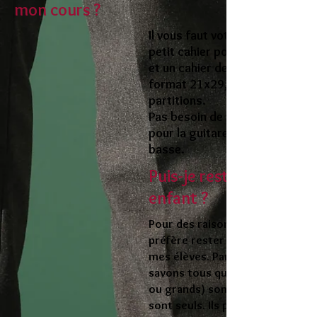
mon cours ?
Il vous faut votre instrument, u
petit cahier pour le suivi du mu
et un cahier de pochette plasti
format 21x29,7 cm pour range
partitions.
Pas besoin de venir avec votre 
pour la guitare électrique ou la
basse.
Puis-je rester avec mon
enfant ?
Pour des raisons d'efficacité, je
préfère rester en tête à tête av
mes élèves. Par expérience, nou
savons tous que les enfants (pet
ou grands) sont eux-mêmes lors
sont seuls. Ils peuvent alors