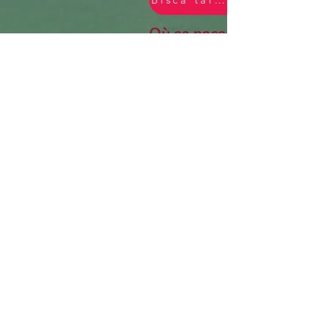
Où se passent les cours
quand ?
Saint Louis Vouziers
📍 Adresse : 27 rue Bourni
08400 Vouziers
📅 Horaires :
Lundi : 11h30 - 13h30
Lundi : 16h30 - 18h15
📍 Vouziers
Adresse : FJEPCS La Passere
15 Rue du Champ de Foire,
08400 Vouziers
📅 Jour et heure :
Lundi : 13h45 - 16h00