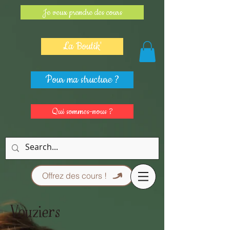
Je veux prendre des cours
La Boutik'
Pour ma structure ?
Qui sommes-nous ?
Offrez des cours !
Vouziers