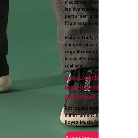
s'adonner à la musique plutôt q
les éventuels visiteurs qui peuv
perturber la concentration de
l'apprenti musicien.
Malgré tout, j'attache beaucoup
d'importance à faire un point
régulièrement avec les parents 
le cas des enfants) sur les prog
réalisés.
Je veux acheter un
instrument mais je ne s
pas lequel ?
Retrouvez notre catalogue
d'instrument en partenariat ave
Royez Musik Reims en cliquant ici
Bisca'talogue