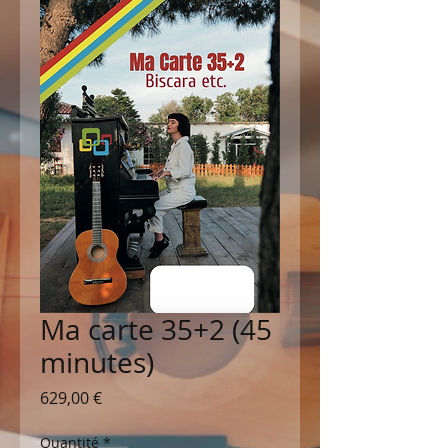
Ma carte 35+2 (45
minutes)
Prix
629,00 €
Quantité
*