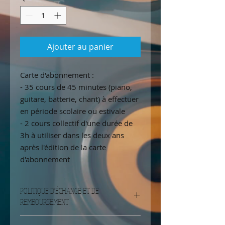
Ajouter au panier
Carte d'abonnement :
- 35 cours de 45 minutes (piano,
guitare, batterie, chant) à effectuer
en période scolaire ou estivale
- 2 cours collectif d'une durée de
3h à utiliser dans les deux ans
après l'édition de la carte
d'abonnement
POLITIQUE D'ÉCHANGE ET DE
REMBOURSEMENT
Un abonnement est nominatif et ne