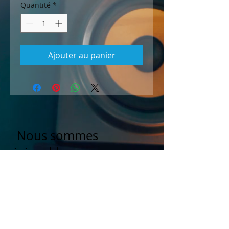
Quantité
*
Ajouter au panier
Nous sommes
joignables
Du mercredi au
samedi
de 9h à 12h
au
07.67.87.21.87