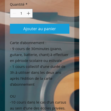
Quantité
*
Ajouter au panier
Carte d'abonnement :
- 9 cours de 30minutes (piano,
guitare, batterie, chant) à effectuer
en période scolaire ou estivale
- 1 cours collectif d'une durée de
3h à utiliser dans les deux ans
après l'édition de la carte
d'abonnement
OU
-10 cours dans le cas d'un cursus
au sein d'une des écoles privées.